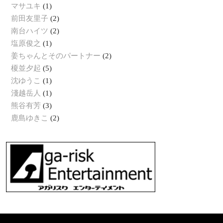
マサユキ
(1)
前田友里子
(2)
南台ハイツ
(2)
塩原俊之
(1)
姜ちゃんとそのパートナー
(2)
榎並夕起
(5)
沈ゆうこ
(1)
淺越岳人
(1)
熊谷有芳
(3)
鹿島ゆきこ
(2)