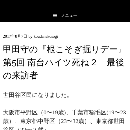
メニュー
コンテンツへスキップ
2017年8月7日
by
koudanekosogi
甲田守の『根こそぎ掘りデー』
第5回 南台ハイツ死ね２ 最後
の来訪者
世田谷区民になりました。
大阪市平野区（0〜19歳)、千葉市稲毛区(19〜23
歳）、東京都中野区（23〜32歳）、東京都世田
谷区（32〜？歳）。